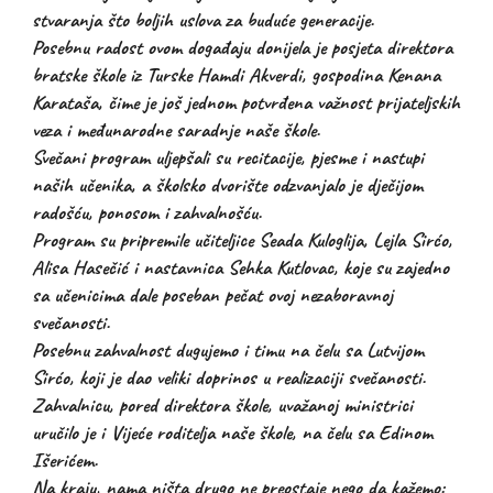
stvaranja što boljih uslova za buduće generacije.
Posebnu radost ovom događaju donijela je posjeta direktora
bratske škole iz Turske Hamdi Akverdi, gospodina Kenana
Karataša, čime je još jednom potvrđena važnost prijateljskih
veza i međunarodne saradnje naše škole.
Svečani program uljepšali su recitacije, pjesme i nastupi
naših učenika, a školsko dvorište odzvanjalo je dječijom
radošću, ponosom i zahvalnošću.
Program su pripremile učiteljice Seada Kuloglija, Lejla Sirćo,
Alisa Hasečić i nastavnica Sehka Kutlovac, koje su zajedno
sa učenicima dale poseban pečat ovoj nezaboravnoj
svečanosti.
Posebnu zahvalnost dugujemo i timu na čelu sa Lutvijom
Sirćo, koji je dao veliki doprinos u realizaciji svečanosti.
Zahvalnicu, pored direktora škole, uvažanoj ministrici
uručilo je i Vijeće roditelja naše škole, na čelu sa Edinom
Išerićem.
Na kraju, nama ništa drugo ne preostaje nego da kažemo: