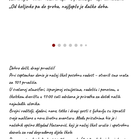
„Od kolijevke pa do groba, najljepše je đačko doba.
Dobro došli, dragi prvačići!
Prvi septembar donio je našoj školi posebnu radost – otvorili smo vrata
za 101 prvačića.
U svečanoj atmosferi, ispunjenoj osmijesima, radošću i ponosom, u
školskom dvorištu u 17:00 sati održana je priredba za doček naših
najmlađih učenika.
Brojni roditelji, djedovi, nane, tetke i dragi gosti s ljubavlju su ispratili
svoje mališane u novu životnu avanturu. Među prisutnima bio je i
načelnik općine Migdad Hasanović, koji je našoj školi uručio i upotrebnu
dozvolu za rad dograđenog dijela škole.