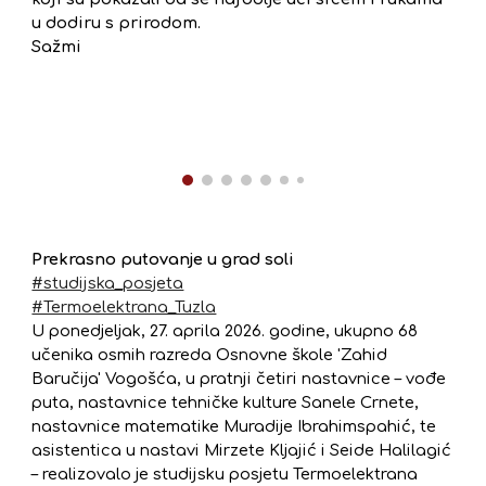
u dodiru s prirodom.
Sažmi
Prekrasno putovanje u grad soli
#studijska_posjeta
#Termoelektrana_Tuzla
U ponedjeljak, 27. aprila 2026. godine, ukupno 68
učenika osmih razreda Osnovne škole 'Zahid
Baručija' Vogošća, u pratnji četiri nastavnice – vođe
puta, nastavnice tehničke kulture Sanele Crnete,
nastavnice matematike Muradije Ibrahimspahić, te
asistentica u nastavi Mirzete Kljajić i Seide Halilagić
– realizovalo je studijsku posjetu Termoelektrana