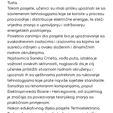
Tuzla.
Tokom posjete, učenici su imali priliku upoznati se sa
savremenim tehnologijama koje se koriste u procesu
proizvodnje i distribucije električne energije, te steći
vrijedna znanja o upravljanju i održavanju
energetskih postrojenja.
Posebno zanimljiv dio posjete bio je upoznavanje sa
svakodnevnim zadacima i izazovima sa kojima se
susreću inžinjeri u ovako složenim i dinamičnim
radnim okruženjima.
Nastavnica Sanela Crneta, vođa puta, istakla je
važnost ovakvih aktivnosti, naglasivši da je cilj
učenike približiti stvarnom radnom okruženju i
upoznati ih sa vještinama potrebnim za rukovanje
tehnologijama koje prate najviše svjetske standarde.
Saradnja sa renomiranim kompanijama, poput
Elektroprivreda Bosne i Hercegovine, od izuzetnog
je značaja za povezivanje teorijskog znanja sa
praktičnom primjenom.
Nakon edukativnog dijela posjete Termoelektrana