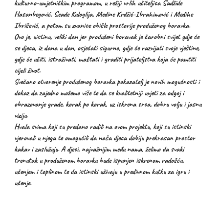
kulturno-umjetničkim programom, u režiji vrlih učiteljica Sadžide
Hasanbegović, Seade Kuloglija, Medine Krdžić-Ibrahimović i Medihe
Ibrišević, a potom su zvanice obišle prostorije produženog boravka.
Ovo je, uistinu, veliki dan jer produženi boravak je čarobni svijet gdje će
se djeca, iz dana u dan, osjećati sigurno, gdje će razvijati svoje vještine,
gdje će učiti, istraživati, maštati i graditi prijateljstva koja će pamtiti
cijeli život.
Svečano otvorenje produženog boravka pokazatelj je novih mogućnosti i
dokaz da zajedno možemo više te da se kvalitetniji uvjeti za odgoj i
obrazovanje grade, korak po korak, uz iskrena srca, dobru volju i jasnu
viziju.
Hvala svima koji su predano radili na ovom projektu, koji su istinski
vjerovali u njega te omogućili da naša djeca dobiju prekrasan prostor
kakav i zaslužuju. A djeci, najvažnijim među nama, želimo da svaki
trenutak u produženom boravku bude ispunjen iskrenom radošću,
učenjem i toplinom te da istinski uživaju u predivnom kutku za igru i
učenje.