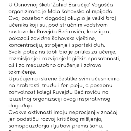
U Osnovnoj školi 'Zahid Baručija' Vogošća
organizirana je Mala šahovska olimpijada.
Ovaj poseban događaj okupio je veliki broj
učenika koji su, pod stručnim vodstvom
nastavnika Ruvejda Bećirovića, kroz igru,
pokazali zavidne šahovske vještine,
koncentraciju, strpljenje i sportski duh.
Svaki potez na tabli bio je prilika za učenje,
razmišljanje i razvijanje logičkih sposobnosti,
ali i za međusobno druženje i zdravo
takmičenje.
Upućujemo iskrene čestitke svim učesnicima
na hrabrosti, trudu i fer-pleju, a posebnu
zahvalnost kolegi Ruvejdu Bećiroviću na
izuzetnoj organizaciji ovog inspirativnog
događaja.
Ovakve aktivnosti imaju neprocjenjiv značaj
jer podstiču razvoj kritičkog mišljenja,
samopouzdanja i ljubavi prema šahu.