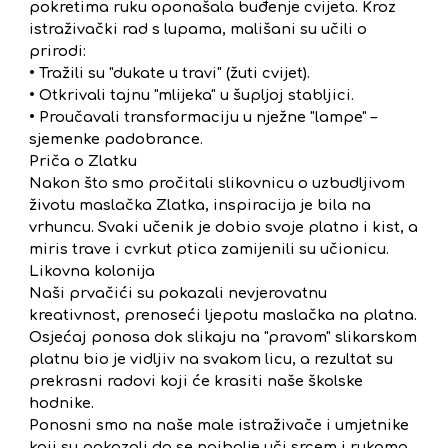
pokretima ruku oponašala buđenje cvijeta. Kroz
istraživački rad s lupama, mališani su učili o
prirodi:
• Tražili su "dukate u travi" (žuti cvijet).
• Otkrivali tajnu "mlijeka" u šupljoj stabljici.
• Proučavali transformaciju u nježne "lampe" –
sjemenke padobrance.
Priča o Zlatku
Nakon što smo pročitali slikovnicu o uzbudljivom
životu maslačka Zlatka, inspiracija je bila na
vrhuncu. Svaki učenik je dobio svoje platno i kist, a
miris trave i cvrkut ptica zamijenili su učionicu.
Likovna kolonija
Naši prvačići su pokazali nevjerovatnu
kreativnost, prenoseći ljepotu maslačka na platna.
Osjećaj ponosa dok slikaju na "pravom" slikarskom
platnu bio je vidljiv na svakom licu, a rezultat su
prekrasni radovi koji će krasiti naše školske
hodnike.
Ponosni smo na naše male istraživače i umjetnike
koji su pokazali da se najbolje uči srcem i rukama