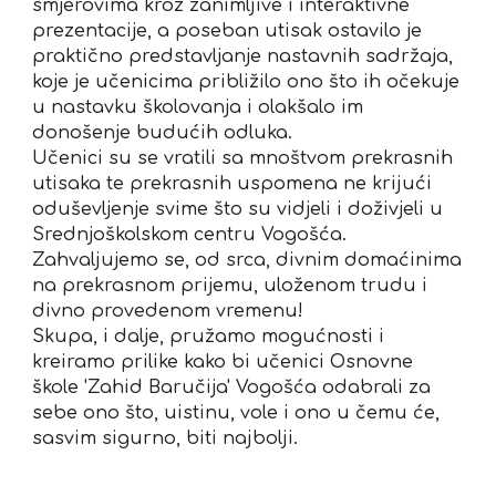
smjerovima kroz zanimljive i interaktivne
prezentacije, a poseban utisak ostavilo je
praktično predstavljanje nastavnih sadržaja,
koje je učenicima približilo ono što ih očekuje
u nastavku školovanja i olakšalo im
donošenje budućih odluka.
Učenici su se vratili sa mnoštvom prekrasnih
utisaka te prekrasnih uspomena ne krijući
oduševljenje svime što su vidjeli i doživjeli u
Srednjoškolskom centru Vogošća.
Zahvaljujemo se, od srca, divnim domaćinima
na prekrasnom prijemu, uloženom trudu i
divno provedenom vremenu!
Skupa, i dalje, pružamo mogućnosti i
kreiramo prilike kako bi učenici Osnovne
škole 'Zahid Baručija' Vogošća odabrali za
sebe ono što, uistinu, vole i ono u čemu će,
sasvim sigurno, biti najbolji.