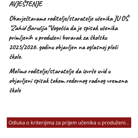
AVJEŠTENJE
Obavještavamo roditelje/staratelje učenika JU OŠ
“Zahid Baručija”
Vogošća da je spisak učenika
primljenih u produženi boravak za školsku
2025/2026. godinu objavljen na oglasnoj ploči
škole.
Molimo roditelje/staratelje da izvrše uvid u
objavljeni spisak tokom redovnog radnog vremena
škole
Odluka o kriterijima za prijem učenika u produženi boravak