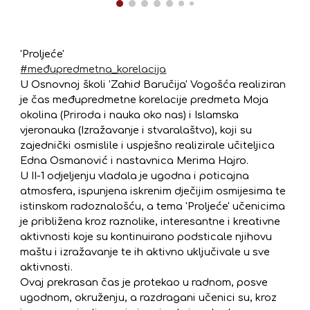
'Proljeće'
#međupredmetna_korelacija
U Osnovnoj školi 'Zahid Baručija' Vogošća realiziran
je čas međupredmetne korelacije predmeta Moja
okolina (Priroda i nauka oko nas) i Islamska
vjeronauka (Izražavanje i stvaralaštvo), koji su
zajednički osmislile i uspješno realizirale učiteljica
Edna Osmanović i nastavnica Merima Hajro.
U II-1 odjeljenju vladala je ugodna i poticajna
atmosfera, ispunjena iskrenim dječijim osmijesima te
istinskom radoznalošću, a tema 'Proljeće' učenicima
je približena kroz raznolike, interesantne i kreativne
aktivnosti koje su kontinuirano podsticale njihovu
maštu i izražavanje te ih aktivno uključivale u sve
aktivnosti.
Ovaj prekrasan čas je protekao u radnom, posve
ugodnom, okruženju, a razdragani učenici su, kroz