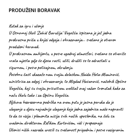
PRODUŽENI BORAVAK
Kutak za igru i učenje
U Osnovnoj školi 'Zahid Baručija' Vogošća ispisana je još jedna
prekrasna priča u knjizi odgoja i obrazovanja... svečano je otvoren
produženi boravak.
U prekrasnom ambijentu, u posve ugodnoj atmosferi, svečano se otvoriše
vrata mjesta gdje će djeca rasti, učiti, družiti se te odrastati u
sigurnom, i posve poticajnom, okruženju.
Posebnu čast ukazaše nam svojim dolaskom Naida Hota-Muminović,
ministrica za odgoj i obrazovanje, te Migdad Hasanović, načelnik Općine
Vogošća, koji su svojim prisustvom uveličali ovaj važan trenutak kako za
našu školu tako i za Općinu Vogošća.
Njihova bezrezervna podrška na ovom putu je jasna poruka da je
ulaganje u djecu najvažnije ulaganje koje jedna zajednica može napraviti
te da se vizija i plemenita misija svih naših uposlenika, na čelu sa
uvaženim direktorom Refikom Kurtovićem, vidi i prepoznaje.
Učenici nižih razreda uresili su svečanost prigodnim i posve razigranim