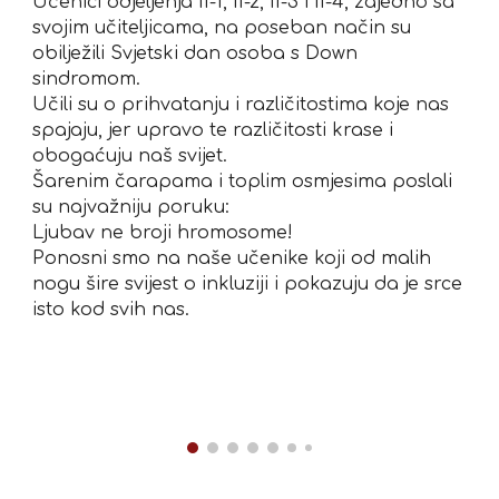
Učenici odjeljenja II-1, II-2, II-3 i II-4, zajedno sa
svojim učiteljicama, na poseban način su
obilježili Svjetski dan osoba s Down
sindromom.
Učili su o prihvatanju i različitostima koje nas
spajaju, jer upravo te različitosti krase i
obogaćuju naš svijet.
Šarenim čarapama i toplim osmjesima poslali
su najvažniju poruku:
Ljubav ne broji hromosome!
Ponosni smo na naše učenike koji od malih
nogu šire svijest o inkluziji i pokazuju da je srce
isto kod svih nas.