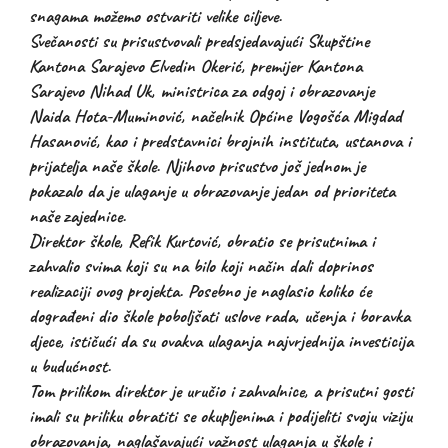
snagama možemo ostvariti velike ciljeve.
Svečanosti su prisustvovali predsjedavajući Skupštine
Kantona Sarajevo Elvedin Okerić, premijer Kantona
Sarajevo Nihad Uk, ministrica za odgoj i obrazovanje
Naida Hota-Muminović, načelnik Općine Vogošća Migdad
Hasanović, kao i predstavnici brojnih instituta, ustanova i
prijatelja naše škole. Njihovo prisustvo još jednom je
pokazalo da je ulaganje u obrazovanje jedan od prioriteta
naše zajednice.
Direktor škole, Refik Kurtović, obratio se prisutnima i
zahvalio svima koji su na bilo koji način dali doprinos
realizaciji ovog projekta. Posebno je naglasio koliko će
dograđeni dio škole poboljšati uslove rada, učenja i boravka
djece, ističući da su ovakva ulaganja najvrjednija investicija
u budućnost.
Tom prilikom direktor je uručio i zahvalnice, a prisutni gosti
imali su priliku obratiti se okupljenima i podijeliti svoju viziju
obrazovanja, naglašavajući važnost ulaganja u škole i