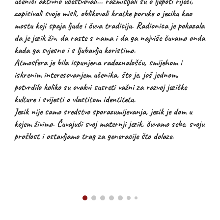
učenici aktivno učestvovali... razmišljali su o ljepoti riječi,
zapisivali svoje misli, oblikovali kratke poruke o jeziku kao
mostu koji spaja ljude i čuva tradiciju. Radionica je pokazala
da je jezik živ, da raste s nama i da ga najviše čuvamo onda
kada ga svjesno i s ljubavlju koristimo.
Atmosfera je bila ispunjena radoznalošću, smijehom i
iskrenim interesovanjem učenika, što je, još jednom,
potvrdilo koliko su ovakvi susreti važni za razvoj jezičke
kulture i svijesti o vlastitom identitetu.
Jezik nije samo sredstvo sporazumijevanja, jezik je dom u
kojem živimo. Čuvajući svoj maternji jezik, čuvamo sebe, svoju
prošlost i ostavljamo trag za generacije što dolaze.