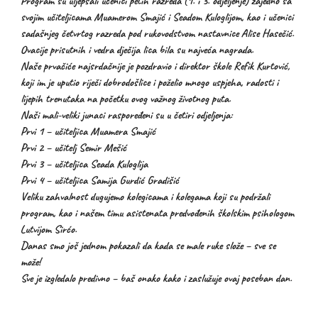
Program su uljepšali učenici petih razreda (1. i 3. odjeljenje) zajedno sa
svojim učiteljicama Muamerom Smajić i Seadom Kuloglijom, kao i učenici
sadašnjeg četvrtog razreda pod rukovodstvom nastavnice Alise Hasečić.
Ovacije prisutnih i vedra dječija lica bila su najveća nagrada.
Naše prvačiće najsrdačnije je pozdravio i direktor škole Refik Kurtović,
koji im je uputio riječi dobrodošlice i poželio mnogo uspjeha, radosti i
lijepih trenutaka na početku ovog važnog životnog puta.
Naši mali-veliki junaci raspoređeni su u četiri odjeljenja:
Prvi 1 – učiteljica Muamera Smajić
Prvi 2 – učitelj Semir Mešić
Prvi 3 – učiteljica Seada Kuloglija
Prvi 4 – učiteljica Samija Gurdić Gradišić
Veliku zahvalnost dugujemo kolegicama i kolegama koji su podržali
program, kao i našem timu asistenata predvođenih školskim psihologom
Lutvijom Sirćo.
Danas smo još jednom pokazali da kada se male ruke slože – sve se
može!
Sve je izgledalo predivno – baš onako kako i zaslužuje ovaj poseban dan.