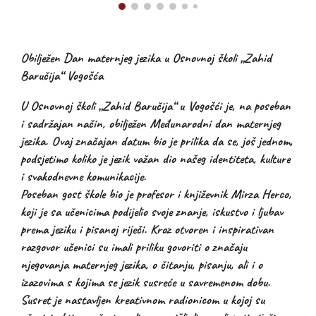
Obilježen Dan maternjeg jezika u Osnovnoj školi „Zahid
Baručija“ Vogošća
U Osnovnoj školi „Zahid Baručija“ u Vogošći je, na poseban
i sadržajan način, obilježen Međunarodni dan maternjeg
jezika. Ovaj značajan datum bio je prilika da se, još jednom,
podsjetimo koliko je jezik važan dio našeg identiteta, kulture
i svakodnevne komunikacije.
Poseban gost škole bio je profesor i književnik Mirza Herco,
koji je sa učenicima podijelio svoje znanje, iskustvo i ljubav
prema jeziku i pisanoj riječi. Kroz otvoren i inspirativan
razgovor učenici su imali priliku govoriti o značaju
njegovanja maternjeg jezika, o čitanju, pisanju, ali i o
izazovima s kojima se jezik susreće u savremenom dobu.
Susret je nastavljen kreativnom radionicom u kojoj su