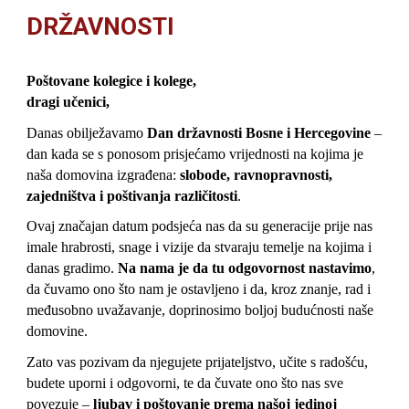
DRŽAVNOSTI
Poštovane kolegice i kolege,
dragi učenici,
Danas obilježavamo
Dan državnosti Bosne i Hercegovine
–
dan kada se s ponosom prisjećamo vrijednosti na kojima je
naša domovina izgrađena:
slobode, ravnopravnosti,
zajedništva i poštivanja različitosti
.
Ovaj značajan datum podsjeća nas da su generacije prije nas
imale hrabrosti, snage i vizije da stvaraju temelje na kojima i
danas gradimo.
Na nama je da tu odgovornost nastavimo
,
da čuvamo ono što nam je ostavljeno i da, kroz znanje, rad i
međusobno uvažavanje, doprinosimo boljoj budućnosti naše
domovine.
Zato vas pozivam da njegujete prijateljstvo, učite s radošću,
budete uporni i odgovorni, te da čuvate ono što nas sve
povezuje –
ljubav i poštovanje prema našoj jedinoj