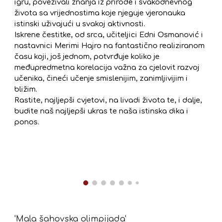
igru, povezivali znanja iz prirode i svakodnevnog
života sa vrijednostima koje njeguje vjeronauka
istinski uživajući u svakoj aktivnosti.
Iskrene čestitke, od srca, učiteljici Edni Osmanović i
nastavnici Merimi Hajro na fantastično realiziranom
času koji, još jednom, potvrđuje koliko je
međupredmetna korelacija važna za cjelovit razvoj
učenika, čineći učenje smislenijim, zanimljivijim i
bližim.
Rastite, najljepši cvjetovi, na livadi života te, i dalje,
budite naš najljepši ukras te naša istinska dika i
ponos.
'Mala šahovska olimpijada'