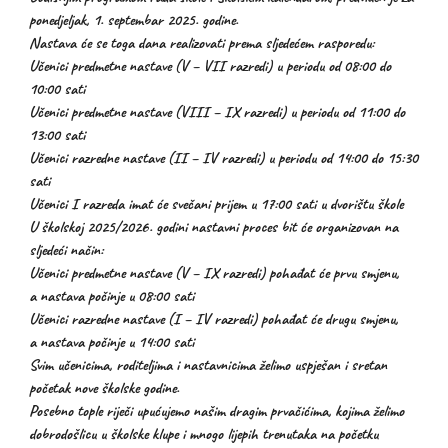
ponedjeljak, 1. septembar 2025. godine.
Nastava će se toga dana realizovati prema sljedećem rasporedu:
Učenici predmetne nastave (V – VII razredi) u periodu od 08:00 do
10:00 sati
Učenici predmetne nastave (VIII – IX razredi) u periodu od 11:00 do
13:00 sati
Učenici razredne nastave (II – IV razredi) u periodu od 14:00 do 15:30
sati
Učenici I razreda imat će svečani prijem u 17:00 sati u dvorištu škole
U školskoj 2025/2026. godini nastavni proces bit će organizovan na
sljedeći način:
Učenici predmetne nastave (V – IX razredi) pohađat će prvu smjenu,
a nastava počinje u 08:00 sati
Učenici razredne nastave (I – IV razredi) pohađat će drugu smjenu,
a nastava počinje u 14:00 sati
Svim učenicima, roditeljima i nastavnicima želimo uspješan i sretan
početak nove školske godine.
Posebno tople riječi upućujemo našim dragim prvačićima, kojima želimo
dobrodošlicu u školske klupe i mnogo lijepih trenutaka na početku