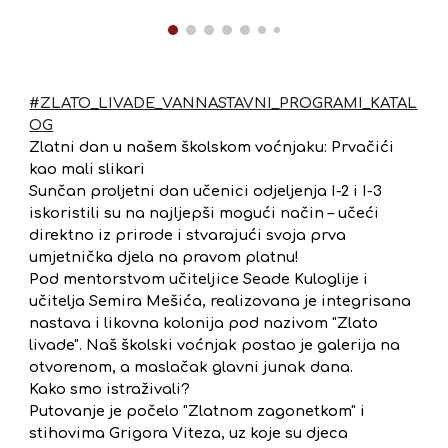
#ZLATO_LIVADE_VANNASTAVNI_PROGRAMI_KATAL
OG
Zlatni dan u našem školskom voćnjaku: Prvačići
kao mali slikari
Sunčan proljetni dan učenici odjeljenja I-2 i I-3
iskoristili su na najljepši mogući način – učeći
direktno iz prirode i stvarajući svoja prva
umjetnička djela na pravom platnu!
Pod mentorstvom učiteljice Seade Kuloglije i
učitelja Semira Mešića, realizovana je integrisana
nastava i likovna kolonija pod nazivom "Zlato
livade". Naš školski voćnjak postao je galerija na
otvorenom, a maslačak glavni junak dana.
Kako smo istraživali?
Putovanje je počelo "Zlatnom zagonetkom" i
stihovima Grigora Viteza, uz koje su djeca