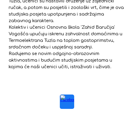
Tuzla, učenici su nastavili druženje uz zajednički
ručak, a potom su posjetili i zoološki vrt, čime je ova
studijska posjeta upotpunjena i sadržajima
zabavnog karaktera.
Kolektiv i učenici Osnovna škola 'Zahid Baručija'
Vogošća upućuju iskrenu zahvalnost domaćinima u
Termoelektrana Tuzla na toplom gostoprimstvu,
srdačnom dočeku i uspješnoj saradnji.
Radujemo se novim odgojno-obrazovnim
aktivnostima i budućim studijskim posjetama u
kojima će naši učenici učiti, istraživati i uživati.