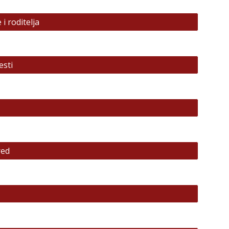
i roditelja
esti
red