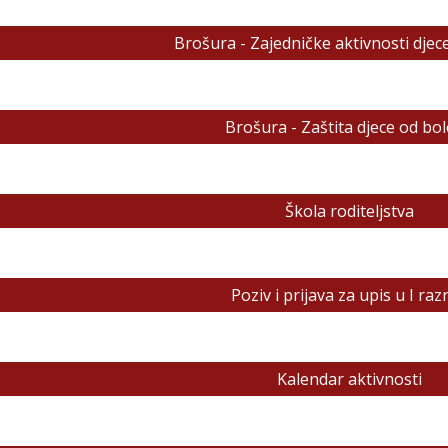
Brošura - Zajedničke aktivnosti djece 
Brošura - Zaštita djece od bol
Škola roditeljstva
Poziv i prijava za upis u I raz
Kalendar aktivnosti