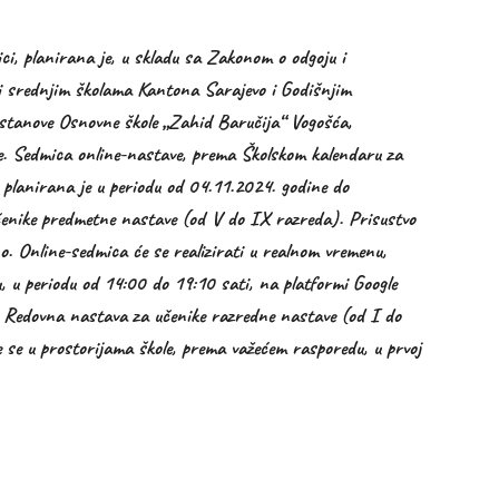
nici, planirana je, u skladu sa Zakonom o odgoju i
i srednjim školama Kantona Sarajevo i Godišnjim
tanove Osnovne škole „Zahid Baručija“ Vogošća,
ve. Sedmica online-nastave, prema Školskom kalendaru za
 planirana je u periodu od 04.11.2024. godine do
čenike predmetne nastave (od V do IX razreda). Prisustvo
o. Online-sedmica će se realizirati u realnom vremenu,
 u periodu od 14:00 do 19:10 sati, na platformi Google
 Redovna nastava za učenike razredne nastave (od I do
e se u prostorijama škole, prema važećem rasporedu, u prvoj