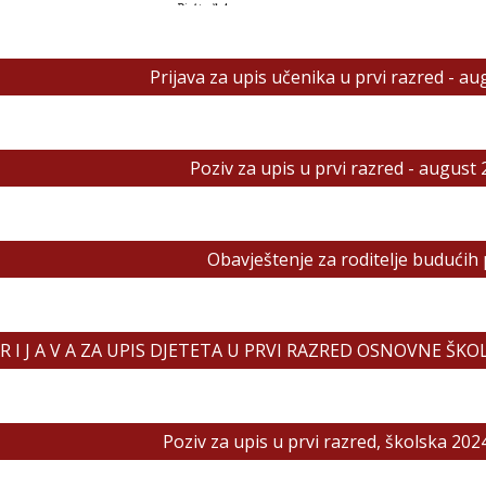
Prijava za upis učenika u prvi razred - a
Poziv za upis u prvi razred - august
Obavještenje za roditelje budućih 
 R I J A V A ZA UPIS DJETETA U PRVI RAZRED OSNOVNE ŠK
Poziv za upis u prvi razred, školska 20