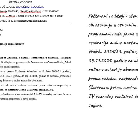
Poštovani roditelji i uče
obrazovanju u osnovnim 
programom rada Javne us
realizacija online-nasta
školsku 2024/25. godinu,
08.11.2024. godine za u
online-nastavi je obavezn
prema važećem rasporedu,
Classroom putem meet-a.
IV razreda) realizirat ć
smjeni.