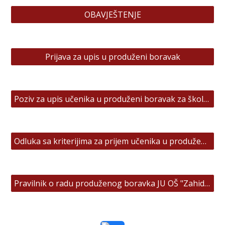
OBAVJEŠTENJE
Prijava za upis u produženi boravak
Poziv za upis učenika u produženi boravak za školsku 2026/2027.god.
Odluka sa kriterijima za prijem učenika u produženi boravak JU OŠ "Zahid Baručija"
Pravilnik o radu produženog boravka JU OŠ "Zahid Baručija"